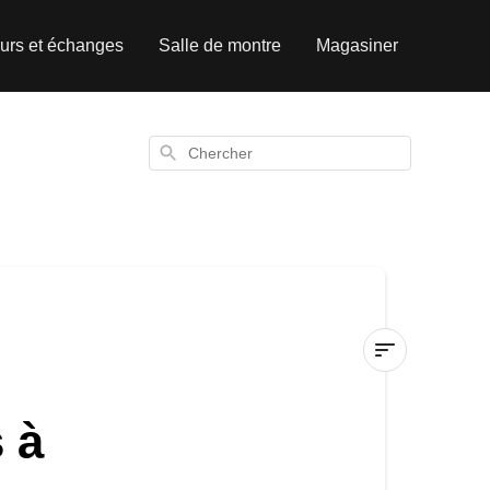
urs et échanges
Salle de montre
Magasiner
Chercher
Je
 à
viens
de
passer