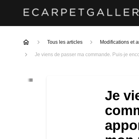
Tous les articles
Modifications et
Je viens de passer ma commande. Puis-je encor
Je vi
comm
appor