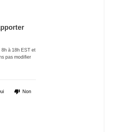
ma
commande.
Puis-
je
apporter
encore
apporter
des
e 8h à 18h EST et
modifications
ns pas modifier
à
mon
panier
?
ui
Non
Je
viens
de
passer
ma
commande.